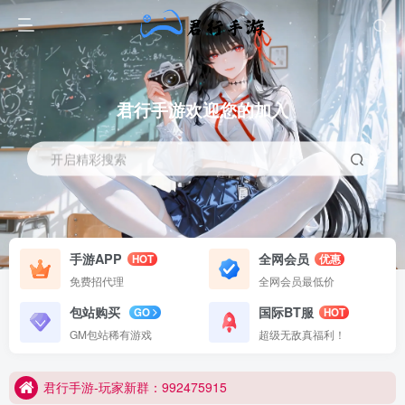
全部已读
全部关闭
君行手游欢迎您的加入
开启精彩搜索
手游APP
全网会员
HOT
优惠
免费招代理
全网会员最低价
包站购买
国际BT服
GO
HOT
君行手游-玩家新群：992475915
GM包站稀有游戏
超级无敌真福利！
君行手游-玩家新群：992475915
君行手游-玩家新群：992475915