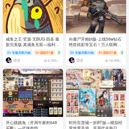
咸鱼之王·官源·无BUG·四圣·最
向僵尸开炮bt版-上线58w钻石
新完美版·真咸鱼无双—福利直
绝世炫彩等宝石！万人联网！
接拉满！
稳定2年！
专服买断内购
国际BT服
每日新游
专服买断内购
国际BT服
每
珺珺
珺珺
4.3W+
16.9W+
开心跳跳兔（开局牛家村648
时尚百货城一折BT版—模拟经
买断）—武侠肉鸽
营放置手游，开局代金每日代