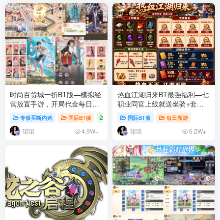
时尚百货城一折BT版—模拟经
热血江湖归来BT最强福利—七
营放置手游，开局代金每日代
职业同官上线就送坐骑+套装
金拉满！
+超级豪礼
专服买断内购
国际BT服
每日新游
国际BT服
每日新游
珺珺
珺珺
4.9W+
6.2W+