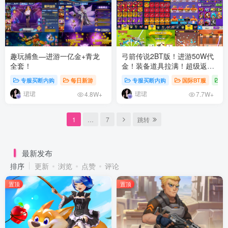
趣玩捕鱼—进游一亿金+青龙
弓箭传说2BT版！进游50W代
全套！
金！装备道具拉满！超级返
利！
专服买断内购
每日新游
专服买断内购
国际BT服
每
珺珺
珺珺
4.8W+
7.7W+
1
…
7
跳转
最新发布
排序
更新
浏览
点赞
评论
置顶
置顶