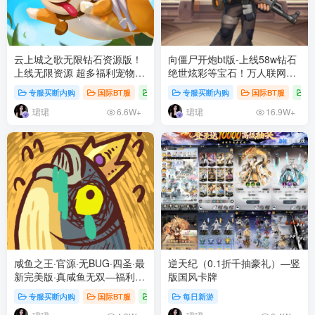
云上城之歌无限钻石资源版！
向僵尸开炮bt版-上线58w钻石
上线无限资源 超多福利宠物时
绝世炫彩等宝石！万人联网！
装道具统统拉满！云上城最强
稳定2年！
专服买断内购
国际BT服
每日新游
专服买断内购
# 全部
# 0.1折
国际BT服
# 买断
每
最稳定版本！
珺珺
珺珺
6.6W+
16.9W+
咸鱼之王·官源·无BUG·四圣·最
逆天纪（0.1折千抽豪礼）—竖
新完美版·真咸鱼无双—福利直
版国风卡牌
接拉满！
专服买断内购
国际BT服
每日新游
每日新游