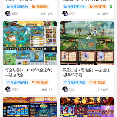
金拉满！
专服买断内购
每日新游
专服买断内购
国际BT服
每
珺珺
珺珺
5.1W+
4.9W+
悟空别嚣张（0.1折代金返利）
再见江湖（硬核服）—热血江
—进游代金
湖MMO手游
专服买断内购
每日新游
专服买断内购
每日新游
珺珺
珺珺
5156
6.6W+