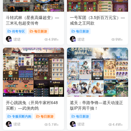
斗转武林（星夜高爆超变）—
一号军团（3.5折百万元宝）—
三米礼包超变传奇
咸鱼之王同款
传奇专区
每日新游
每日新游
珺珺
珺珺
4.9W+
9W+
开心跳跳兔（开局牛家村648
遮天：帝路争锋—遮天动漫正
买断）—武侠肉鸽
版IP开局千抽！
专服买断内购
每日新游
每日新游
珺珺
珺珺
5.1W+
4.4W+