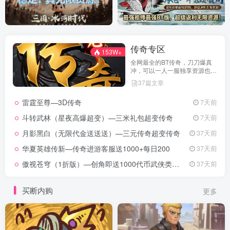
传奇专区
153W+
全网最全的BT传奇，刀刀爆真
冲，可以一人一服独享资源也可
万人沙城争霸
37篇文章
雷霆至尊—3D传奇
7天前
斗转武林（星夜高爆超变）—三米礼包超变传奇
7天前
月影黑白（无限代金送送送）—三元传奇超变传奇
37天前
华夏英雄传新—传奇进游客服送1000+每日200
37天前
傲视苍穹（1折版）—创角即送1000代币武侠类传奇类
37天前
买断内购
更多