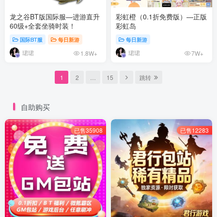
龙之谷BT版国际服—进游直升
彩虹橙（0.1折免费版）—正版
60级+全套坐骑时装！
彩虹岛
国际BT服
每日新游
每日新游
珺珺
珺珺
1.8W+
7W+
1
2
…
15
跳转
自助购买
已售35908
已售12283