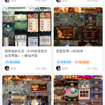
珺珺
珺珺
4.3W+
6.4W+
我和我的天宫（0.05折双倍代
雷霆至尊—3D传奇
金至尊版）—修仙开箱
每日新游
传奇专区
每日新游
珺珺
珺珺
4.5W+
1.3W+