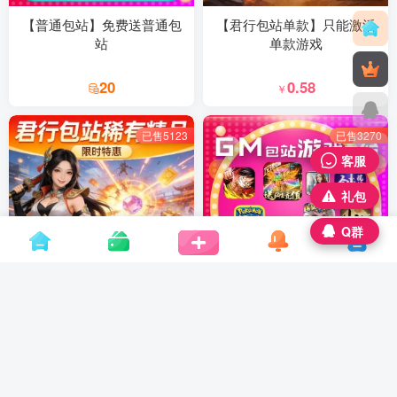
【普通包站】免费送普通包
【君行包站单款】只能激活
站
单款游戏
20
0.58
￥
已售5123
已售3270
99+
客服
礼包
Q群
【君行包站】稀有精品GM
【君航包站】GM稀有卡密
包站
9.88
8.88
￥
￥