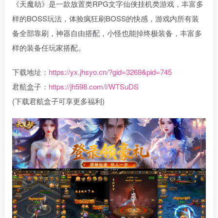
《天魔劫》是一款放置类RPG文字仙侠挂机类游戏，丰富多
样的BOSS玩法，体验疯狂刷BOSS的快感，游戏内所有装
备全部靠刷，神器自由搭配，小怪也能掉终极装备，丰富多
样的装备任玩家搭配。
下载地址：
https://yx.jhsyo.cn/?gid=3269&pid=745
君航盒子：
https://jh598.com/l/WTSuDS
(下载君航盒子可享更多福利)