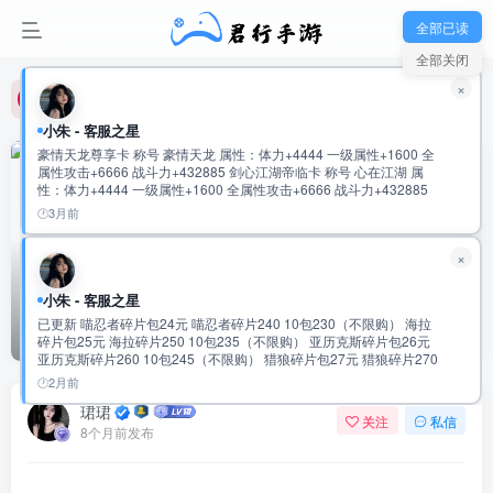
君行手游-玩家新群：992475915
全部已读
全部关闭
君行手游-玩家新群：992475915
×
君行手游-玩家新群：992475915
小朱 - 客服之星
豪情天龙尊享卡 称号 豪情天龙 属性：体力+4444 一级属性+1600 全
0
1.8W+
3549
属性攻击+6666 战斗力+432885 剑心江湖帝临卡 称号 心在江湖 属
性：体力+4444 一级属性+1600 全属性攻击+6666 战斗力+432885
鬼谷纵横无双卡 称号 鬼谷无双 属性：体力+5555 一级属性+1600 全
3月前
属性攻击+8888 战斗力+534120 云龙御世龙尊卡 称号 云龙际会 属
性：体力+5555 一级属性+1600 全属性攻击+8888 战斗力+534120
×
仗剑天府君临卡 称号 仗剑游天府 属性：体力+6666 一级属性+1600
全属性攻击+11111 战斗力+635392 超核宗师独尊卡 称号 超核宗师
属性：体力+6666 一级属性+1600 全属性攻击+11111 战斗力
小朱 - 客服之星
天魔劫（2字服）—文字传奇！
+635392 九九至尊•绝世英杰至臻卡 称号 盛世霸主 属性：会心攻击
已更新 喵忍者碎片包24元 喵忍者碎片240 10包230（不限购） 海拉
+10000 一级属性+3333 全属性攻击+9999 战斗力+720772 称号 盛世
首页
传奇专区
正文
碎片包25元 海拉碎片250 10包235（不限购） 亚历克斯碎片包26元
帝王 属性：会心攻击+10000 一级属性+3333 全属性攻击+9999 战斗
亚历克斯碎片260 10包245（不限购） 猎狼碎片包27元 猎狼碎片270
力+720772 称号 盛世至尊 属性：会心攻击+10000 一级属性+3333 全
10包255（不限购） 传说圣物速成包97元 传说圣物碎片500 5包
属性攻击+9999 战斗力+720772 称号 绝世英杰 属性：会心攻击
2月前
481（不限购） 史诗圣物速成包98元 史诗圣物碎片2500 5包483元
+20000 一级属性+6666 全属性攻击+20000 战斗力:1441619
珺珺
（不限购） 稀有圣物速成包99元 稀有圣物碎片12500 5包485元（不
关注
私信
限购） 2万累充 有到的任充一笔可以获得 随机强化道具4000 幻彩钥
8个月前发布
匙1200 橙色圣物通用碎片1500个 随机神话碎片420个