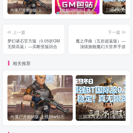
向僵尸开炮bt版-上线58w钻石绝世炫彩等宝石！万人联网！稳定2年！
【君航GM包站】免费包站！免费领卡密！
上一篇
下一篇
梦幻诸石官方版（0.05折GM
魔之序曲（五折超返版）—
无限高返）—买断竖版回合
顶级旗舰魔幻大世界手游
相关推荐
向僵尸开炮bt版-上线58w钻石绝世炫彩等宝石！万人联网！稳定2年！