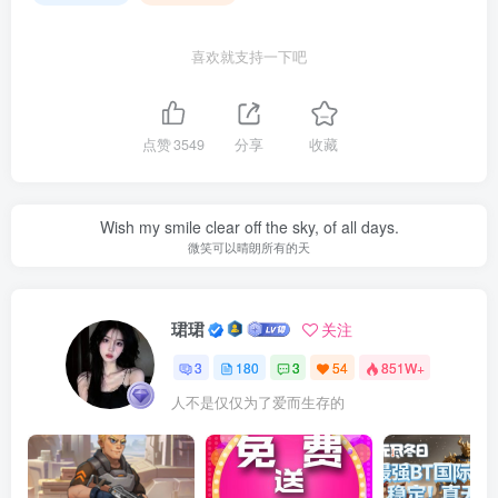
喜欢就支持一下吧
点赞
3549
分享
收藏
Wish my smile clear off the sky, of all days.
微笑可以晴朗所有的天
珺珺
关注
3
180
3
54
851W+
人不是仅仅为了爱而生存的