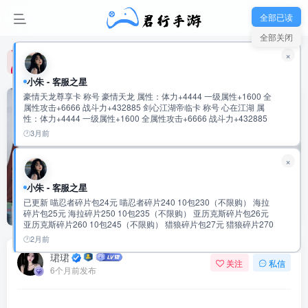
君行手游-玩家新群：992475915
全部已读
全部关闭
君行手游-玩家新群：992475915
×
君行手游-玩家新群：992475915
小朱 - 客服之星
豪情天龙尊享卡 称号 豪情天龙 属性：体力+4444 一级属性+1600 全
0
5.8W+
2861
属性攻击+6666 战斗力+432885 剑心江湖帝临卡 称号 心在江湖 属
性：体力+4444 一级属性+1600 全属性攻击+6666 战斗力+432885
鬼谷纵横无双卡 称号 鬼谷无双 属性：体力+5555 一级属性+1600 全
3月前
属性攻击+8888 战斗力+534120 云龙御世龙尊卡 称号 云龙际会 属
性：体力+5555 一级属性+1600 全属性攻击+8888 战斗力+534120
×
仗剑天府君临卡 称号 仗剑游天府 属性：体力+6666 一级属性+1600
战火使命（0.1折首款触碰互动二游）—美女卡牌可互
全属性攻击+11111 战斗力+635392 超核宗师独尊卡 称号 超核宗师
属性：体力+6666 一级属性+1600 全属性攻击+11111 战斗力
小朱 - 客服之星
动！可触碰！
+635392 九九至尊•绝世英杰至臻卡 称号 盛世霸主 属性：会心攻击
已更新 喵忍者碎片包24元 喵忍者碎片240 10包230（不限购） 海拉
+10000 一级属性+3333 全属性攻击+9999 战斗力+720772 称号 盛世
首页
每日新游
正文
碎片包25元 海拉碎片250 10包235（不限购） 亚历克斯碎片包26元
帝王 属性：会心攻击+10000 一级属性+3333 全属性攻击+9999 战斗
亚历克斯碎片260 10包245（不限购） 猎狼碎片包27元 猎狼碎片270
力+720772 称号 盛世至尊 属性：会心攻击+10000 一级属性+3333 全
10包255（不限购） 传说圣物速成包97元 传说圣物碎片500 5包
属性攻击+9999 战斗力+720772 称号 绝世英杰 属性：会心攻击
2月前
481（不限购） 史诗圣物速成包98元 史诗圣物碎片2500 5包483元
+20000 一级属性+6666 全属性攻击+20000 战斗力:1441619
珺珺
（不限购） 稀有圣物速成包99元 稀有圣物碎片12500 5包485元（不
关注
私信
限购） 2万累充 有到的任充一笔可以获得 随机强化道具4000 幻彩钥
6个月前发布
匙1200 橙色圣物通用碎片1500个 随机神话碎片420个