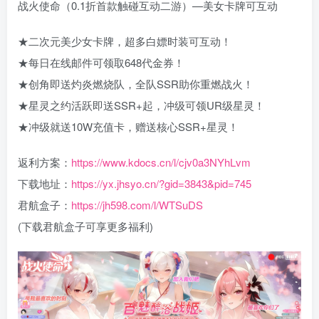
战火使命（0.1折首款触碰互动二游）—美女卡牌可互动
★二次元美少女卡牌，超多白嫖时装可互动！
★每日在线邮件可领取648代金券！
★创角即送灼炎燃烧队，全队SSR助你重燃战火！
★星灵之约活跃即送SSR+起，冲级可领UR级星灵！
★冲级就送10W充值卡，赠送核心SSR+星灵！
返利方案：
https://www.kdocs.cn/l/cjv0a3NYhLvm
下载地址：
https://yx.jhsyo.cn/?gid=3843&pid=745
君航盒子：
https://jh598.com/l/WTSuDS
(下载君航盒子可享更多福利)