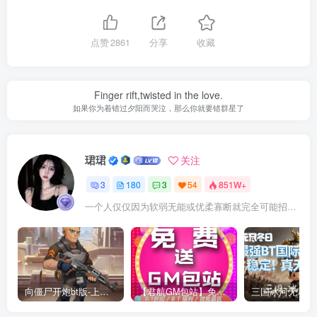
点赞
2861
分享
收藏
Finger rift,twisted in the love.
如果你为着错过夕阳而哭泣，那么你就要错群星了
珺珺
关注
3
180
3
54
851W+
一个人仅仅因为软弱无能或优柔寡断就完全可能招致痛苦
向僵尸开炮bt版-上线58w钻石绝世炫彩等宝石！万人联网！稳定2年！
【君航GM包站】免费包站！免费领卡密！