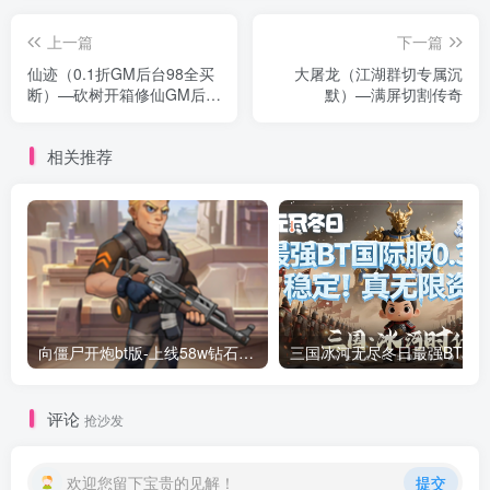
上一篇
下一篇
仙迹（0.1折GM后台98全买
大屠龙（江湖群切专属沉
断）—砍树开箱修仙GM后台
默）—满屏切割传奇
无限代金
相关推荐
向僵尸开炮bt版-上线58w钻石绝世炫彩等宝石！万人联网！稳定2年！
评论
抢沙发
欢迎您留下宝贵的见解！
提交