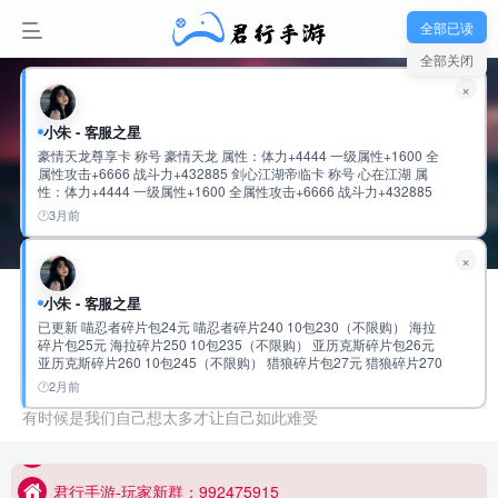
全部已读
全部关闭
851W+
77.8W+
54
×
小朱 - 客服之星
豪情天龙尊享卡 称号 豪情天龙 属性：体力+4444 一级属性+1600 全
属性攻击+6666 战斗力+432885 剑心江湖帝临卡 称号 心在江湖 属
性：体力+4444 一级属性+1600 全属性攻击+6666 战斗力+432885
鬼谷纵横无双卡 称号 鬼谷无双 属性：体力+5555 一级属性+1600 全
3月前
属性攻击+8888 战斗力+534120 云龙御世龙尊卡 称号 云龙际会 属
性：体力+5555 一级属性+1600 全属性攻击+8888 战斗力+534120
×
仗剑天府君临卡 称号 仗剑游天府 属性：体力+6666 一级属性+1600
全属性攻击+11111 战斗力+635392 超核宗师独尊卡 称号 超核宗师
关注
私信
属性：体力+6666 一级属性+1600 全属性攻击+11111 战斗力
小朱 - 客服之星
+635392 九九至尊•绝世英杰至臻卡 称号 盛世霸主 属性：会心攻击
已更新 喵忍者碎片包24元 喵忍者碎片240 10包230（不限购） 海拉
+10000 一级属性+3333 全属性攻击+9999 战斗力+720772 称号 盛世
碎片包25元 海拉碎片250 10包235（不限购） 亚历克斯碎片包26元
珺珺
帝王 属性：会心攻击+10000 一级属性+3333 全属性攻击+9999 战斗
亚历克斯碎片260 10包245（不限购） 猎狼碎片包27元 猎狼碎片270
力+720772 称号 盛世至尊 属性：会心攻击+10000 一级属性+3333 全
10包255（不限购） 传说圣物速成包97元 传说圣物碎片500 5包
属性攻击+9999 战斗力+720772 称号 绝世英杰 属性：会心攻击
2月前
10枚徽章
君航
管理员
超级版主
481（不限购） 史诗圣物速成包98元 史诗圣物碎片2500 5包483元
+20000 一级属性+6666 全属性攻击+20000 战斗力:1441619
君行手游-玩家新群：992475915
（不限购） 稀有圣物速成包99元 稀有圣物碎片12500 5包485元（不
有时候是我们自己想太多才让自己如此难受
限购） 2万累充 有到的任充一笔可以获得 随机强化道具4000 幻彩钥
君行手游-玩家新群：992475915
匙1200 橙色圣物通用碎片1500个 随机神话碎片420个
君行手游-玩家新群：992475915