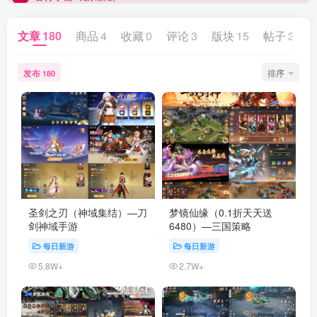
文章
180
商品
4
收藏
0
评论
3
版块
15
帖子
3
发布
排序
180
圣剑之刃（神域集结）—刀
梦镜仙缘（0.1折天天送
剑神域手游
6480）—三国策略
每日新游
每日新游
5.8W+
2.7W+