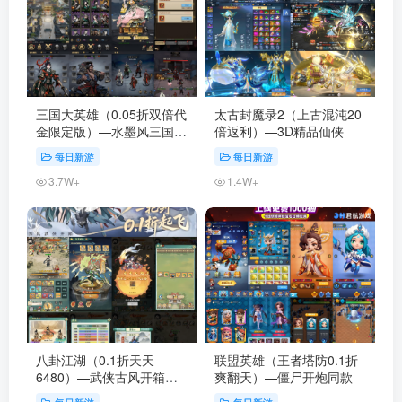
三国大英雄（0.05折双倍代
太古封魔录2（上古混沌20
金限定版）—水墨风三国卡
倍返利）—3D精品仙侠
牌
每日新游
每日新游
3.7W+
1.4W+
八卦江湖（0.1折天天
联盟英雄（王者塔防0.1折
6480）—武侠古风开箱免
爽翻天）—僵尸开炮同款
费版