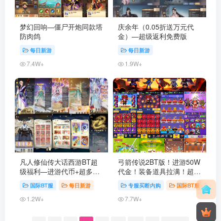
梦幻回响—僵尸开炮同款塔
庆余年（0.05折送万元代
防肉鸽
金）—超级返利免费版
每日新游
每日新游
7.4W+
1.9W+
凡人修仙传大话西游BT超
弓箭传说2BT版！进游50W
级福利—进游代币+超多资
代金！装备道具拉满！超级
源豪礼
返利！
国际BT服
每日新游
专服买断内购
国际BT服
每
1.2W+
7.7W+