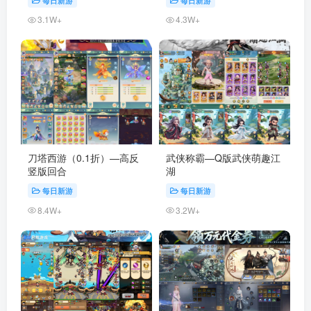
每日新游
每日新游
3.1W+
4.3W+
刀塔西游（0.1折）—高反
武侠称霸—Q版武侠萌趣江
竖版回合
湖
每日新游
每日新游
8.4W+
3.2W+