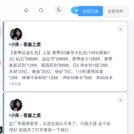
发布
开通会员
全部已读
全部关闭
×
小朱 - 客服之星
【赛季征途礼包】上架 赛季G3豪华大礼包/168¥(限购1
次) 钻石*58888、远征币*28888、赛季体力*2888、赛季
)
换新试剂*1288、基因药剂*8888、G3·净水剂1级*288、
木材*20亿、粮食*20亿、铁矿*3亿、1小时通用加速
*288、璀璨宝箱钥匙*1288、进阶招募令*588、基础战术
卡包*33、马年刮刮乐*1 攻城激励礼包/68¥ 钻石*38888、
6天前
远征币*12888、赛季体力*1288、G3·净水剂1级*188 攻
城掠地礼包/198¥ 钻石*88888、远征币*38888、赛季体
×
力*3888、G3·净水剂1级*688
HI！请登录
小朱 - 客服之星
盐厂争霸赛那里，点进去就出不来了。只能大退 这个处
登录
注册
理好 游戏关了打开更新一下就行