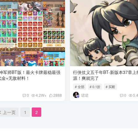
神军师BT版！最火卡牌最稳最强
行侠仗义五千年BT-新版本37章
代金+无敌材料！
源！爽就完了
# 全部
# 0.1折
# 买断
珺珺
0
4.2W+
2888
0
5.
上一页
1
2