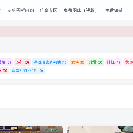
P
专服买断内购
传奇专区
免费图床（视频）
免费短链
破解
热门
游戏玩家的福地
武侠
放置
挂机
我
(0)
(0)
(1)
(0)
(0)
(1)
(0
服
双端互通 0.1折
(0)
(0)