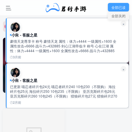
君行手游-玩家新群：992475915
全部已读
全部关闭
君行手游-玩家新群：992475915
×
君行手游-玩家新群：992475915
小朱 - 客服之星
豪情天龙尊享卡 称号 豪情天龙 属性：体力+4444 一级属性+1600 全
属性攻击+6666 战斗力+432885 剑心江湖帝临卡 称号 心在江湖 属
性：体力+4444 一级属性+1600 全属性攻击+6666 战斗力+432885
鬼谷纵横无双卡 称号 鬼谷无双 属性：体力+5555 一级属性+1600 全
3月前
属性攻击+8888 战斗力+534120 云龙御世龙尊卡 称号 云龙际会 属
性：体力+5555 一级属性+1600 全属性攻击+8888 战斗力+534120
×
仗剑天府君临卡 称号 仗剑游天府 属性：体力+6666 一级属性+1600
全属性攻击+11111 战斗力+635392 超核宗师独尊卡 称号 超核宗师
属性：体力+6666 一级属性+1600 全属性攻击+11111 战斗力
小朱 - 客服之星
游戏玩家的福地
共1篇
+635392 九九至尊•绝世英杰至臻卡 称号 盛世霸主 属性：会心攻击
已更新 喵忍者碎片包24元 喵忍者碎片240 10包230（不限购） 海拉
+10000 一级属性+3333 全属性攻击+9999 战斗力+720772 称号 盛世
碎片包25元 海拉碎片250 10包235（不限购） 亚历克斯碎片包26元
帝王 属性：会心攻击+10000 一级属性+3333 全属性攻击+9999 战斗
亚历克斯碎片260 10包245（不限购） 猎狼碎片包27元 猎狼碎片270
力+720772 称号 盛世至尊 属性：会心攻击+10000 一级属性+3333 全
10包255（不限购） 传说圣物速成包97元 传说圣物碎片500 5包
属性攻击+9999 战斗力+720772 称号 绝世英杰 属性：会心攻击
2月前
排序
更新
浏览
点赞
评论
481（不限购） 史诗圣物速成包98元 史诗圣物碎片2500 5包483元
+20000 一级属性+6666 全属性攻击+20000 战斗力:1441619
（不限购） 稀有圣物速成包99元 稀有圣物碎片12500 5包485元（不
限购） 2万累充 有到的任充一笔可以获得 随机强化道具4000 幻彩钥
匙1200 橙色圣物通用碎片1500个 随机神话碎片420个