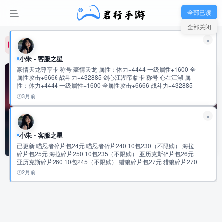
君行手游-玩家新群：992475915
全部已读
全部关闭
君行手游-玩家新群：992475915
×
君行手游-玩家新群：992475915
小朱 - 客服之星
豪情天龙尊享卡 称号 豪情天龙 属性：体力+4444 一级属性+1600 全
属性攻击+6666 战斗力+432885 剑心江湖帝临卡 称号 心在江湖 属
性：体力+4444 一级属性+1600 全属性攻击+6666 战斗力+432885
鬼谷纵横无双卡 称号 鬼谷无双 属性：体力+5555 一级属性+1600 全
3月前
属性攻击+8888 战斗力+534120 云龙御世龙尊卡 称号 云龙际会 属
性：体力+5555 一级属性+1600 全属性攻击+8888 战斗力+534120
×
仗剑天府君临卡 称号 仗剑游天府 属性：体力+6666 一级属性+1600
全属性攻击+11111 战斗力+635392 超核宗师独尊卡 称号 超核宗师
属性：体力+6666 一级属性+1600 全属性攻击+11111 战斗力
小朱 - 客服之星
绿色服
共0篇
+635392 九九至尊•绝世英杰至臻卡 称号 盛世霸主 属性：会心攻击
已更新 喵忍者碎片包24元 喵忍者碎片240 10包230（不限购） 海拉
+10000 一级属性+3333 全属性攻击+9999 战斗力+720772 称号 盛世
碎片包25元 海拉碎片250 10包235（不限购） 亚历克斯碎片包26元
帝王 属性：会心攻击+10000 一级属性+3333 全属性攻击+9999 战斗
亚历克斯碎片260 10包245（不限购） 猎狼碎片包27元 猎狼碎片270
力+720772 称号 盛世至尊 属性：会心攻击+10000 一级属性+3333 全
10包255（不限购） 传说圣物速成包97元 传说圣物碎片500 5包
属性攻击+9999 战斗力+720772 称号 绝世英杰 属性：会心攻击
2月前
排序
更新
浏览
点赞
评论
481（不限购） 史诗圣物速成包98元 史诗圣物碎片2500 5包483元
+20000 一级属性+6666 全属性攻击+20000 战斗力:1441619
（不限购） 稀有圣物速成包99元 稀有圣物碎片12500 5包485元（不
限购） 2万累充 有到的任充一笔可以获得 随机强化道具4000 幻彩钥
匙1200 橙色圣物通用碎片1500个 随机神话碎片420个