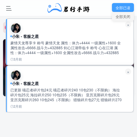
君行手游-玩家新群：992475915
全部已读
全部关闭
君行手游-玩家新群：992475915
×
君行手游-玩家新群：992475915
小朱 - 客服之星
豪情天龙尊享卡 称号 豪情天龙 属性：体力+4444 一级属性+1600 全
属性攻击+6666 战斗力+432885 剑心江湖帝临卡 称号 心在江湖 属
性：体力+4444 一级属性+1600 全属性攻击+6666 战斗力+432885
鬼谷纵横无双卡 称号 鬼谷无双 属性：体力+5555 一级属性+1600 全
3月前
属性攻击+8888 战斗力+534120 云龙御世龙尊卡 称号 云龙际会 属
性：体力+5555 一级属性+1600 全属性攻击+8888 战斗力+534120
×
仗剑天府君临卡 称号 仗剑游天府 属性：体力+6666 一级属性+1600
全属性攻击+11111 战斗力+635392 超核宗师独尊卡 称号 超核宗师
属性：体力+6666 一级属性+1600 全属性攻击+11111 战斗力
小朱 - 客服之星
角色
共0篇
+635392 九九至尊•绝世英杰至臻卡 称号 盛世霸主 属性：会心攻击
已更新 喵忍者碎片包24元 喵忍者碎片240 10包230（不限购） 海拉
+10000 一级属性+3333 全属性攻击+9999 战斗力+720772 称号 盛世
碎片包25元 海拉碎片250 10包235（不限购） 亚历克斯碎片包26元
帝王 属性：会心攻击+10000 一级属性+3333 全属性攻击+9999 战斗
亚历克斯碎片260 10包245（不限购） 猎狼碎片包27元 猎狼碎片270
力+720772 称号 盛世至尊 属性：会心攻击+10000 一级属性+3333 全
10包255（不限购） 传说圣物速成包97元 传说圣物碎片500 5包
属性攻击+9999 战斗力+720772 称号 绝世英杰 属性：会心攻击
2月前
排序
更新
浏览
点赞
评论
481（不限购） 史诗圣物速成包98元 史诗圣物碎片2500 5包483元
+20000 一级属性+6666 全属性攻击+20000 战斗力:1441619
（不限购） 稀有圣物速成包99元 稀有圣物碎片12500 5包485元（不
限购） 2万累充 有到的任充一笔可以获得 随机强化道具4000 幻彩钥
匙1200 橙色圣物通用碎片1500个 随机神话碎片420个