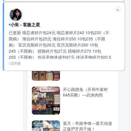
斗力+534120 仗剑天府君临卡 称号 仗剑游天府 属性：体
×
力+6666 一级属性+1600 全属性攻击+11111 战斗力
+635392 超核宗师独尊卡 称号 超核宗师 属性：体力
斗转武林（星夜高爆超变）
小朱 - 客服之星
+6666 一级属性+1600 全属性攻击+11111 战斗力
—三米礼包超变传奇
+635392 九九至尊•绝世英杰至臻卡 称号 盛世霸主 属
已更新 喵忍者碎片包24元 喵忍者碎片240 10包230（不
性：会心攻击+10000 一级属性+3333 全属性攻击+9999
限购） 海拉碎片包25元 海拉碎片250 10包235（不限
战斗力+720772 称号 盛世帝王 属性：会心攻击+10000
购） 亚历克斯碎片包26元 亚历克斯碎片260 10包
一级属性+3333 全属性攻击+9999 战斗力+720772 称号
245（不限购） 猎狼碎片包27元 猎狼碎片270 10包
盛世至尊 属性：会心攻击+10000 一级属性+3333 全属性
一号军团（3.5折百万元宝）
255（不限购） 传说圣物速成包97元 传说圣物碎片500 5
—咸鱼之王同款
攻击+9999 战斗力+720772 称号 绝世英杰 属性：会心攻
包481（不限购） 史诗圣物速成包98元 史诗圣物碎片
2月前
击+20000 一级属性+6666 全属性攻击+20000 战斗
2500 5包483元（不限购） 稀有圣物速成包99元 稀有圣
力:1441619
物碎片12500 5包485元（不限购） 2万累充 有到的任充
一笔可以获得 随机强化道具4000 幻彩钥匙1200 橙色圣
物通用碎片1500个 随机神话碎片420个
开心跳跳兔（开局牛家村
648买断）—武侠肉鸽
遮天：帝路争锋—遮天动漫
正版IP开局千抽！