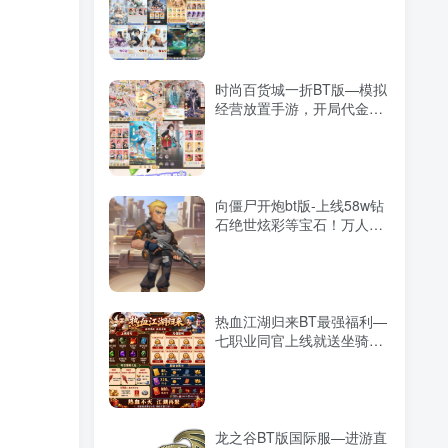
时尚百货城一折BT版—模拟
经营放置手游，开局代金每
日代金拉满！
向僵尸开炮bt版-上线58w钻
石绝世炫彩等宝石！万人联
网！稳定2年！
热血江湖归来BT最强福利—
七职业同官上线就送坐骑
+套装+超级豪礼
龙之谷BT版国际服—进游直