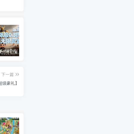
三国冰河无尽冬日最强BT版本！稳定！进游千万元宝V7海量福利！
新手教程
代号斩（文字传奇）—还原经典冰雪文字版传奇
下一篇
超级豪礼】