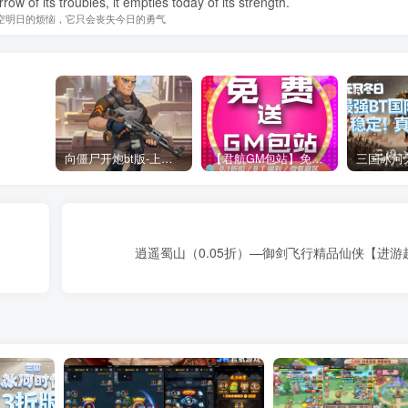
w of its troubles, it empties today of its strength.
空明日的烦恼，它只会丧失今日的勇气
向僵尸开炮bt版-上线58w钻石绝世炫彩等宝石！万人联网！稳定2年！
【君航GM包站】免费包站！免费领卡密！
逍遥蜀山（0.05折）—御剑飞行精品仙侠【进游