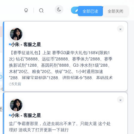
发布
开通会员
全部已读
全部关闭
×
小朱 - 客服之星
【赛季征途礼包】上架 赛季G3豪华大礼包/168¥(限购1
次) 钻石*58888、远征币*28888、赛季体力*2888、赛季
换新试剂*1288、基因药剂*8888、G3·净水剂1级*288、
木材*20亿、粮食*20亿、铁矿*3亿、1小时通用加速
私信
*288、璀璨宝箱钥匙*1288、进阶招募令*588、基础战术
卡包*33、马年刮刮乐*1 攻城激励礼包/68¥ 钻石*38888、
5天前
6016
远征币*12888、赛季体力*1288、G3·净水剂1级*188 攻
城掠地礼包/198¥ 钻石*88888、远征币*38888、赛季体
×
力*3888、G3·净水剂1级*688
还原现
HI！请登录
小朱 - 客服之星
盐厂争霸赛那里，点进去就出不来了。只能大退 这个处
登录
注册
理好 游戏关了打开更新一下就行