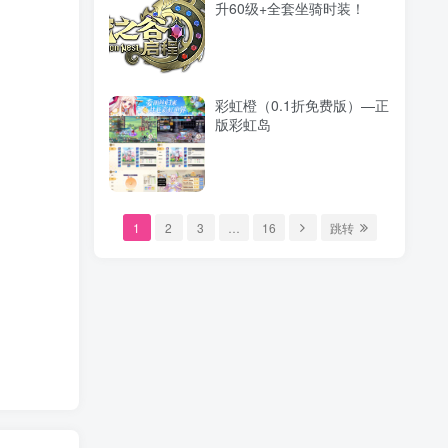
升60级+全套坐骑时装！
彩虹橙（0.1折免费版）—正
版彩虹岛
1
2
3
…
16
跳转