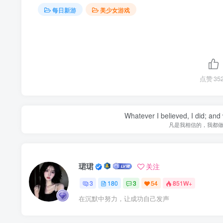
每日新游
美少女游戏
点赞
35
Whatever I believed, I did; and
凡是我相信的，我都
珺珺
关注
3
180
3
54
851W+
在沉默中努力，让成功自己发声