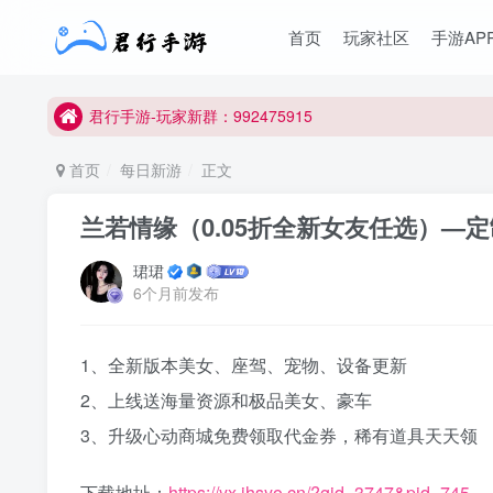
首页
玩家社区
手游AP
君行手游-玩家新群：992475915
君行手游-玩家新群：992475915
君行手游-玩家新群：992475915
首页
每日新游
正文
兰若情缘（0.05折全新女友任选）—
珺珺
6个月前发布
1、全新版本美女、座驾、宠物、设备更新
2、上线送海量资源和极品美女、豪车
3、升级心动商城免费领取代金券，稀有道具天天领
下载地址：
https://yx.jhsyo.cn/?gid=3747&pid=745