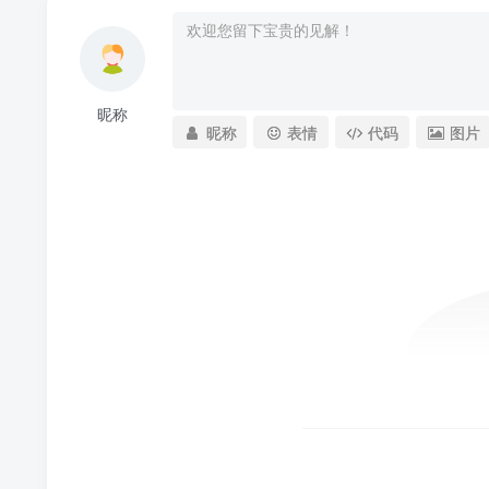
昵称
昵称
表情
代码
图片