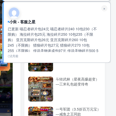
斗力+534120 仗剑天府君临卡 称号 仗剑游天府 属性：体
×
力+6666 一级属性+1600 全属性攻击+11111 战斗力
+635392 超核宗师独尊卡 称号 超核宗师 属性：体力
我和我的天宫（0.05折双倍
小朱 - 客服之星
+6666 一级属性+1600 全属性攻击+11111 战斗力
代金至尊版）—修仙开箱
+635392 九九至尊•绝世英杰至臻卡 称号 盛世霸主 属
已更新 喵忍者碎片包24元 喵忍者碎片240 10包230（不
性：会心攻击+10000 一级属性+3333 全属性攻击+9999
限购） 海拉碎片包25元 海拉碎片250 10包235（不限
战斗力+720772 称号 盛世帝王 属性：会心攻击+10000
购） 亚历克斯碎片包26元 亚历克斯碎片260 10包
一级属性+3333 全属性攻击+9999 战斗力+720772 称号
245（不限购） 猎狼碎片包27元 猎狼碎片270 10包
盛世至尊 属性：会心攻击+10000 一级属性+3333 全属性
雷霆至尊—3D传奇
255（不限购） 传说圣物速成包97元 传说圣物碎片500 5
攻击+9999 战斗力+720772 称号 绝世英杰 属性：会心攻
包481（不限购） 史诗圣物速成包98元 史诗圣物碎片
2月前
击+20000 一级属性+6666 全属性攻击+20000 战斗
2500 5包483元（不限购） 稀有圣物速成包99元 稀有圣
力:1441619
物碎片12500 5包485元（不限购） 2万累充 有到的任充
一笔可以获得 随机强化道具4000 幻彩钥匙1200 橙色圣
物通用碎片1500个 随机神话碎片420个
斗转武林（星夜高爆超变）
—三米礼包超变传奇
一号军团（3.5折百万元宝）
—咸鱼之王同款