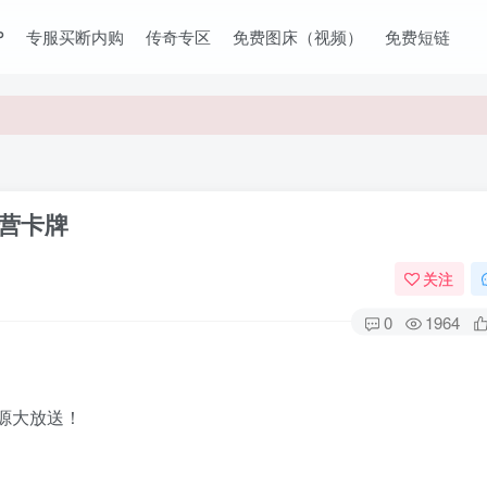
P
专服买断内购
传奇专区
免费图床（视频）
免费短链
经营卡牌
关注
0
1964
源大放送！