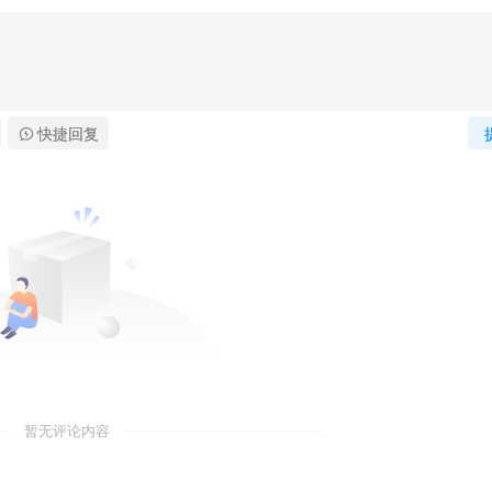
快捷回复
暂无评论内容