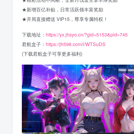
★新增百亿补贴，日常活跃领丰富奖励
★开局直接赠送 VIP15，尊享专属特权！
下载地址：
https://yx.jhsyo.cn/?gid=5153&pid=745
君航盒子：
https://jh598.com/l/WTSuDS
(下载君航盒子可享更多福利)