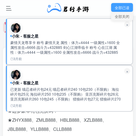
君行手游-玩家新群：992475915
全部已读
全部关闭
君行手游-玩家新群：992475915
×
君行手游-玩家新群：992475915
小朱 - 客服之星
首页
每日新游
正文
豪情天龙尊享卡 称号 豪情天龙 属性：体力+4444 一级属性+1600 全
属性攻击+6666 战斗力+432885 剑心江湖帝临卡 称号 心在江湖 属
性：体力+4444 一级属性+1600 全属性攻击+6666 战斗力+432885
召唤英雄（0.1代金高返）—二次元3D养成卡牌
鬼谷纵横无双卡 称号 鬼谷无双 属性：体力+5555 一级属性+1600 全
3月前
属性攻击+8888 战斗力+534120 云龙御世龙尊卡 称号 云龙际会 属
性：体力+5555 一级属性+1600 全属性攻击+8888 战斗力+534120
珺珺
关注
私信
×
仗剑天府君临卡 称号 仗剑游天府 属性：体力+6666 一级属性+1600
2个月前发布
全属性攻击+11111 战斗力+635392 超核宗师独尊卡 称号 超核宗师
属性：体力+6666 一级属性+1600 全属性攻击+11111 战斗力
0
8W+
1365
小朱 - 客服之星
+635392 九九至尊•绝世英杰至臻卡 称号 盛世霸主 属性：会心攻击
已更新 喵忍者碎片包24元 喵忍者碎片240 10包230（不限购） 海拉
+10000 一级属性+3333 全属性攻击+9999 战斗力+720772 称号 盛世
★二次元3D卡牌养成手游
碎片包25元 海拉碎片250 10包235（不限购） 亚历克斯碎片包26元
帝王 属性：会心攻击+10000 一级属性+3333 全属性攻击+9999 战斗
亚历克斯碎片260 10包245（不限购） 猎狼碎片包27元 猎狼碎片270
力+720772 称号 盛世至尊 属性：会心攻击+10000 一级属性+3333 全
★进游万元代金+百抽+SSR任选
10包255（不限购） 传说圣物速成包97元 传说圣物碎片500 5包
属性攻击+9999 战斗力+720772 称号 绝世英杰 属性：会心攻击
2月前
481（不限购） 史诗圣物速成包98元 史诗圣物碎片2500 5包483元
★超多豪华礼包兑换码：
+20000 一级属性+6666 全属性攻击+20000 战斗力:1441619
（不限购） 稀有圣物速成包99元 稀有圣物碎片12500 5包485元（不
限购） 2万累充 有到的任充一笔可以获得 随机强化道具4000 幻彩钥
★ZHYX888、ZMLB888、HBLB888、XZLB888、
匙1200 橙色圣物通用碎片1500个 随机神话碎片420个
JBLB888、YLLB888、CLLB888