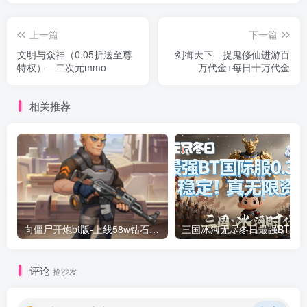
上一篇
下一篇
文明与众神（0.05折送至尊
剑御天下—捉鬼修仙进游百
特权）—二次元mmo
万代金+每日十万代金
相关推荐
向僵尸开炮bt版-上线58w钻石绝世炫彩等宝石！万人联网！稳定2年！
评论
抢沙发