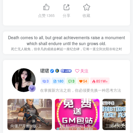
点赞
1365
分享
收藏
Death comes to all, but great achievements raise a monument
which shall endure until the sun grows old.
死亡无人能免，但非凡的成就会树起一座纪念碑，它将一直立到太阳冷却之时
珺珺
关注
3
180
3
54
851W+
在掌握新方法之前，你必须要先换一种思考方法
向僵尸开炮bt版-上线58w钻石绝世炫彩等宝石！万人联网！稳定2年！
【君航GM包站】免费包站！免费领卡密！