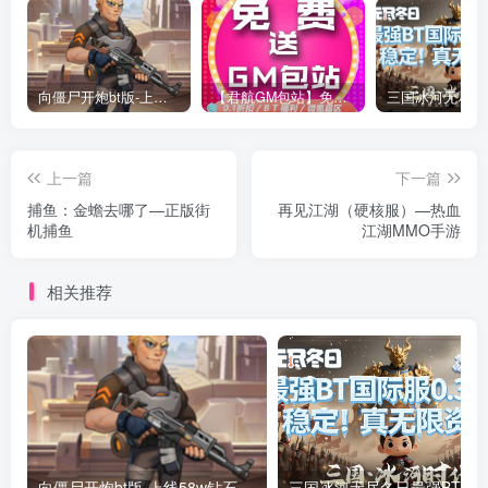
向僵尸开炮bt版-上线58w钻石绝世炫彩等宝石！万人联网！稳定2年！
【君航GM包站】免费包站！免费领卡密！
上一篇
下一篇
捕鱼：金蟾去哪了—正版街
再见江湖（硬核服）—热血
机捕鱼
江湖MMO手游
相关推荐
向僵尸开炮bt版-上线58w钻石绝世炫彩等宝石！万人联网！稳定2年！