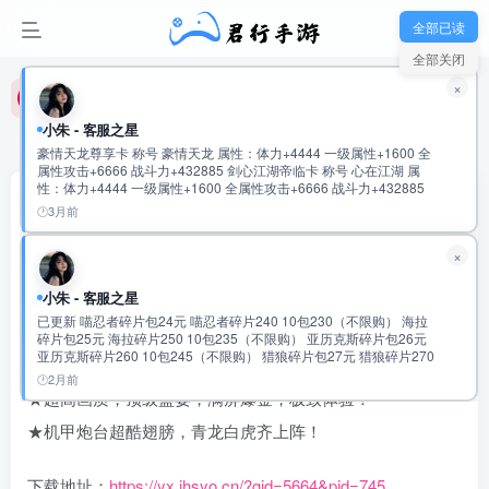
君行手游-玩家新群：992475915
全部已读
全部关闭
君行手游-玩家新群：992475915
×
君行手游-玩家新群：992475915
小朱 - 客服之星
首页
专服买断内购
正文
豪情天龙尊享卡 称号 豪情天龙 属性：体力+4444 一级属性+1600 全
属性攻击+6666 战斗力+432885 剑心江湖帝临卡 称号 心在江湖 属
性：体力+4444 一级属性+1600 全属性攻击+6666 战斗力+432885
趣玩捕鱼—进游一亿金+青龙全套！
鬼谷纵横无双卡 称号 鬼谷无双 属性：体力+5555 一级属性+1600 全
3月前
属性攻击+8888 战斗力+534120 云龙御世龙尊卡 称号 云龙际会 属
性：体力+5555 一级属性+1600 全属性攻击+8888 战斗力+534120
珺珺
关注
私信
×
仗剑天府君临卡 称号 仗剑游天府 属性：体力+6666 一级属性+1600
35天前发布
全属性攻击+11111 战斗力+635392 超核宗师独尊卡 称号 超核宗师
属性：体力+6666 一级属性+1600 全属性攻击+11111 战斗力
0
4.8W+
5689
小朱 - 客服之星
+635392 九九至尊•绝世英杰至臻卡 称号 盛世霸主 属性：会心攻击
已更新 喵忍者碎片包24元 喵忍者碎片240 10包230（不限购） 海拉
+10000 一级属性+3333 全属性攻击+9999 战斗力+720772 称号 盛世
★进游送一亿金，青龙全套！助你渔乐！
碎片包25元 海拉碎片250 10包235（不限购） 亚历克斯碎片包26元
帝王 属性：会心攻击+10000 一级属性+3333 全属性攻击+9999 战斗
亚历克斯碎片260 10包245（不限购） 猎狼碎片包27元 猎狼碎片270
力+720772 称号 盛世至尊 属性：会心攻击+10000 一级属性+3333 全
★远古BOSS震撼出场，爆率翻倍！百万加持！
10包255（不限购） 传说圣物速成包97元 传说圣物碎片500 5包
属性攻击+9999 战斗力+720772 称号 绝世英杰 属性：会心攻击
2月前
481（不限购） 史诗圣物速成包98元 史诗圣物碎片2500 5包483元
★超高画质，顶级盛宴，满屏爆金，极致体验！
+20000 一级属性+6666 全属性攻击+20000 战斗力:1441619
（不限购） 稀有圣物速成包99元 稀有圣物碎片12500 5包485元（不
限购） 2万累充 有到的任充一笔可以获得 随机强化道具4000 幻彩钥
★机甲炮台超酷翅膀，青龙白虎齐上阵！
匙1200 橙色圣物通用碎片1500个 随机神话碎片420个
下载地址：
https://yx.jhsyo.cn/?gid=5664&pid=745