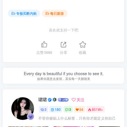
专服买断内购
每日新游
喜欢就支持一下吧
点赞
5689
分享
收藏
Every day is beautiful if you choose to see it.
如果你愿意去发现，其实每一天都很美
珺珺
关注
3
180
3
54
851W+
不管你被贴上什么标签，只有你才能定义你自己