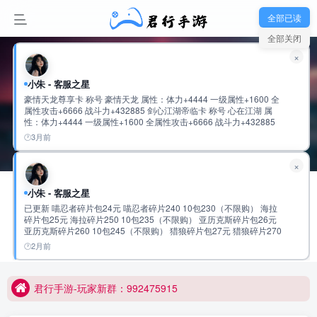
全部已读
全部关闭
×
小朱 - 客服之星
豪情天龙尊享卡 称号 豪情天龙 属性：体力+4444 一级属性+1600 全
属性攻击+6666 战斗力+432885 剑心江湖帝临卡 称号 心在江湖 属
性：体力+4444 一级属性+1600 全属性攻击+6666 战斗力+432885
鬼谷纵横无双卡 称号 鬼谷无双 属性：体力+5555 一级属性+1600 全
3月前
属性攻击+8888 战斗力+534120 云龙御世龙尊卡 称号 云龙际会 属
性：体力+5555 一级属性+1600 全属性攻击+8888 战斗力+534120
×
仗剑天府君临卡 称号 仗剑游天府 属性：体力+6666 一级属性+1600
全属性攻击+11111 战斗力+635392 超核宗师独尊卡 称号 超核宗师
关注
私信
属性：体力+6666 一级属性+1600 全属性攻击+11111 战斗力
小朱 - 客服之星
+635392 九九至尊•绝世英杰至臻卡 称号 盛世霸主 属性：会心攻击
已更新 喵忍者碎片包24元 喵忍者碎片240 10包230（不限购） 海拉
+10000 一级属性+3333 全属性攻击+9999 战斗力+720772 称号 盛世
碎片包25元 海拉碎片250 10包235（不限购） 亚历克斯碎片包26元
huter
帝王 属性：会心攻击+10000 一级属性+3333 全属性攻击+9999 战斗
亚历克斯碎片260 10包245（不限购） 猎狼碎片包27元 猎狼碎片270
力+720772 称号 盛世至尊 属性：会心攻击+10000 一级属性+3333 全
君行手游-玩家新群：992475915
10包255（不限购） 传说圣物速成包97元 传说圣物碎片500 5包
拿起笔，写下你的梦想，你的人生就从此刻起航
属性攻击+9999 战斗力+720772 称号 绝世英杰 属性：会心攻击
2月前
481（不限购） 史诗圣物速成包98元 史诗圣物碎片2500 5包483元
+20000 一级属性+6666 全属性攻击+20000 战斗力:1441619
君行手游-玩家新群：992475915
（不限购） 稀有圣物速成包99元 稀有圣物碎片12500 5包485元（不
限购） 2万累充 有到的任充一笔可以获得 随机强化道具4000 幻彩钥
匙1200 橙色圣物通用碎片1500个 随机神话碎片420个
君行手游-玩家新群：992475915