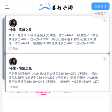
全部已读
全部关闭
×
小朱 - 客服之星
豪情天龙尊享卡 称号 豪情天龙 属性：体力+4444 一级属性+1600 全
国际BT
属性攻击+6666 战斗力+432885 剑心江湖帝临卡 称号 心在江湖 属
行侠仗义
性：体力+4444 一级属性+1600 全属性攻击+6666 战斗力+432885
鬼谷纵横无双卡 称号 鬼谷无双 属性：体力+5555 一级属性+1600 全
3月前
帖子 0
阅读 15
属性攻击+8888 战斗力+534120 云龙御世龙尊卡 称号 云龙际会 属
行侠仗义交流社区，攻略发布，游戏探讨，疑难杂
性：体力+5555 一级属性+1600 全属性攻击+8888 战斗力+534120
×
症！
仗剑天府君临卡 称号 仗剑游天府 属性：体力+6666 一级属性+1600
全属性攻击+11111 战斗力+635392 超核宗师独尊卡 称号 超核宗师
属性：体力+6666 一级属性+1600 全属性攻击+11111 战斗力
小朱 - 客服之星
超级版主
申请版主
发布
+635392 九九至尊•绝世英杰至臻卡 称号 盛世霸主 属性：会心攻击
已更新 喵忍者碎片包24元 喵忍者碎片240 10包230（不限购） 海拉
+10000 一级属性+3333 全属性攻击+9999 战斗力+720772 称号 盛世
碎片包25元 海拉碎片250 10包235（不限购） 亚历克斯碎片包26元
帝王 属性：会心攻击+10000 一级属性+3333 全属性攻击+9999 战斗
亚历克斯碎片260 10包245（不限购） 猎狼碎片包27元 猎狼碎片270
力+720772 称号 盛世至尊 属性：会心攻击+10000 一级属性+3333 全
10包255（不限购） 传说圣物速成包97元 传说圣物碎片500 5包
属性攻击+9999 战斗力+720772 称号 绝世英杰 属性：会心攻击
2月前
481（不限购） 史诗圣物速成包98元 史诗圣物碎片2500 5包483元
全部
最新发布
最新回复
热门
精华
+20000 一级属性+6666 全属性攻击+20000 战斗力:1441619
（不限购） 稀有圣物速成包99元 稀有圣物碎片12500 5包485元（不
限购） 2万累充 有到的任充一笔可以获得 随机强化道具4000 幻彩钥
匙1200 橙色圣物通用碎片1500个 随机神话碎片420个